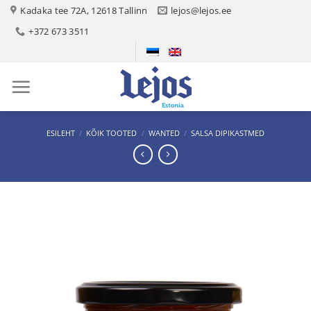
Skip
Kadaka tee 72A, 12618 Tallinn
lejos@lejos.ee
to
+372 673 3511
content
ESILEHT
/
KÕIK TOOTED
/
WANTED
/
SALSA DIPIKASTMED