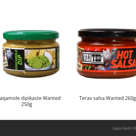
aqamole dipikaste Wanted
Terav salsa Wanted 260
250g
Lejos Eesti O