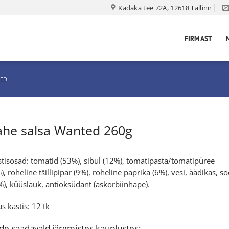
Kadaka tee 72A, 12618 Tallinn
FIRMAST
MED
he salsa Wanted 260g
tisosad: tomatid (53%), sibul (12%), tomatipasta/tomatipüree
), roheline tšillipipar (9%), roheline paprika (6%), vesi, äädikas, so
%), küüslauk, antioksüdant (askorbiinhape).
s kastis: 12 tk
de saadavald järgmistes kauplustes: