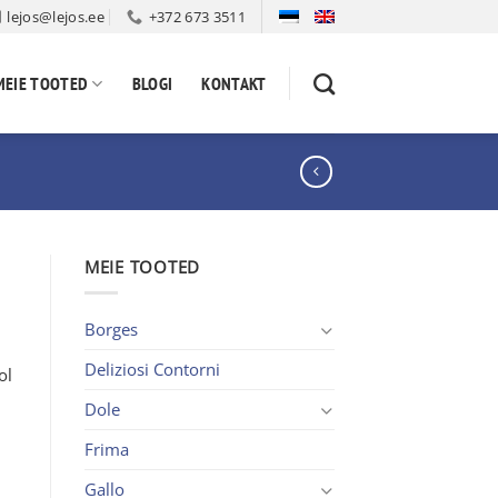
lejos@lejos.ee
+372 673 3511
MEIE TOOTED
BLOGI
KONTAKT
MEIE TOOTED
Borges
Deliziosi Contorni
ol
Dole
Frima
Gallo