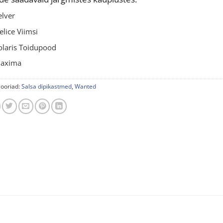
elver
elice Viimsi
olaris Toidupood
axima
ooriad:
Salsa dipikastmed
,
Wanted