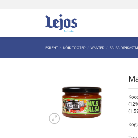
Skip
to
content
ESILEHT
/
KÕIK TOOTED
/
WANTED
/
SALSA DIPIKAST
Ma
Koos
(12%
(1,5
Kogu
Too