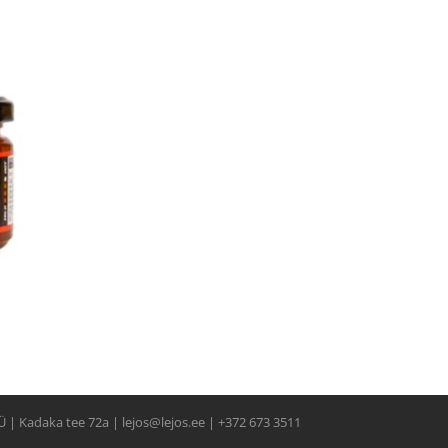
g
Ü | Kadaka tee 72a | lejos@lejos.ee | +372 673 3511