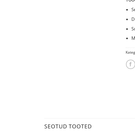
S
D
S
M
Kateg
SEOTUD TOOTED