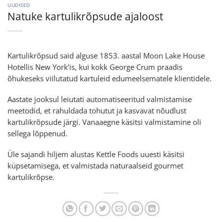
UUDISED
Natuke kartulikrõpsude ajaloost
Kartulikrõpsud said alguse 1853. aastal Moon Lake House
Hotellis New York’is, kui kokk George Crum praadis
õhukeseks viilutatud kartuleid edumeelsematele klientidele.
Aastate jooksul leiutati automatiseeritud valmistamise
meetodid, et rahuldada tohutut ja kasvavat nõudlust
kartulikrõpsude järgi. Vanaaegne käsitsi valmistamine oli
sellega lõppenud.
Üle sajandi hiljem alustas Kettle Foods uuesti käsitsi
küpsetamisega, et valmistada naturaalseid gourmet
kartulikrõpse.