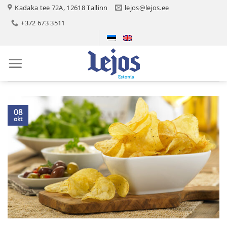
Skip
Kadaka tee 72A, 12618 Tallinn
lejos@lejos.ee
to
+372 673 3511
content
08
okt