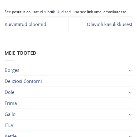
See postitus on lisatud rubriiki
Uudised
. Lisa see link oma lemmikutesse.
Kuivatatud ploomid
Oliiviõli kasulikkusest
MEIE TOOTED
Borges
Deliziosi Contorni
Dole
Frima
Gallo
ITLV
Kettle