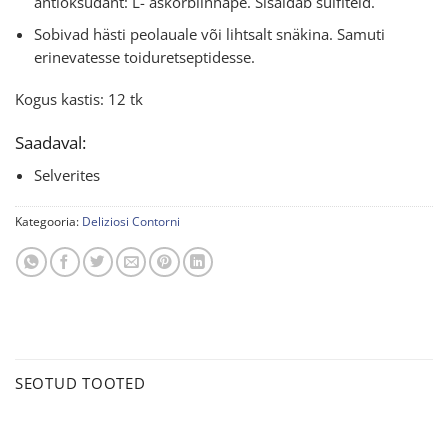
antioksüdant: L- askorbiinhape. Sisaldab sulfiteid.
Sobivad hästi peolauale või lihtsalt snäkina. Samuti
erinevatesse toiduretseptidesse.
Kogus kastis: 12 tk
Saadaval:
Selverites
Kategooria:
Deliziosi Contorni
SEOTUD TOOTED