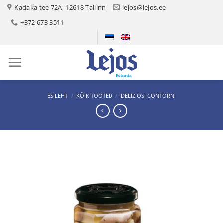
Skip
Kadaka tee 72A, 12618 Tallinn
lejos@lejos.ee
to
+372 673 3511
content
ESILEHT
/
KÕIK TOOTED
/
DELIZIOSI CONTORNI