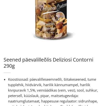
Seened päevalilleõlis Deliziosi Contorni
290g
Koostisosad: päevalilleseemneõli, šiitakeseened, tume
tupplehik, hiidvärvik, harilik kännumampel, harilik
kivipuravik 1,5%, veiniäädikas (vein, vesi), sool, suhkur,
petersell, küüslauk, pipar, maitsetugevdaja:
naatriumglutamaat, happesuse regulaator: sidrunhape,