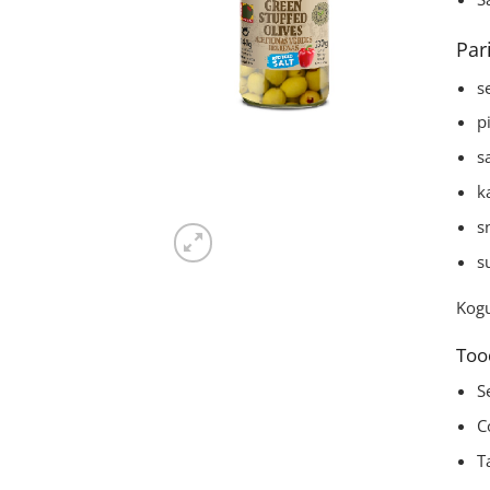
Par
s
p
s
k
s
s
Kogu
Too
S
C
T