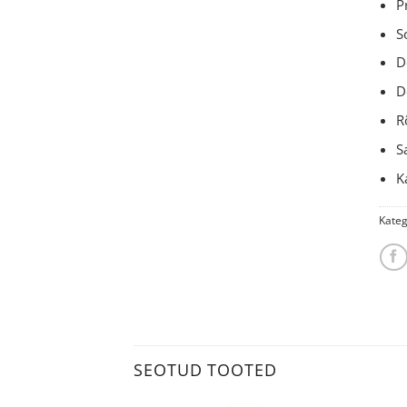
P
S
D
D
R
S
K
Kateg
SEOTUD TOOTED