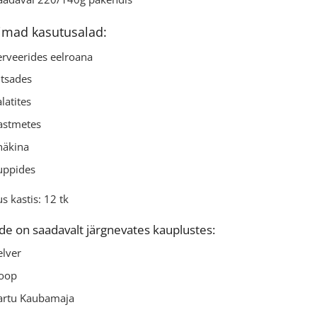
imad kasutusalad:
erveerides eelroana
itsades
alatites
astmetes
näkina
uppides
s kastis: 12 tk
de on saadavalt järgnevates kauplustes:
elver
oop
artu Kaubamaja