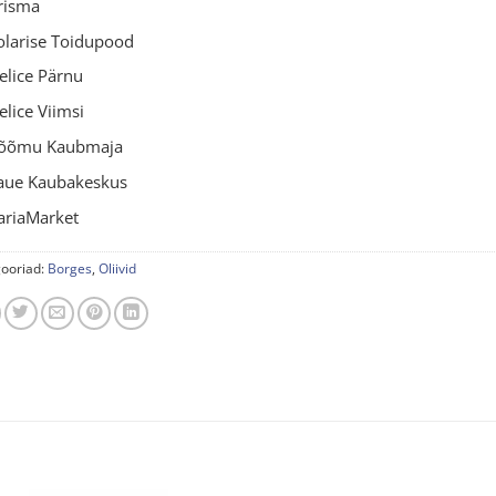
risma
olarise Toidupood
elice Pärnu
elice Viimsi
õõmu Kaubmaja
aue Kaubakeskus
ariaMarket
ooriad:
Borges
,
Oliivid