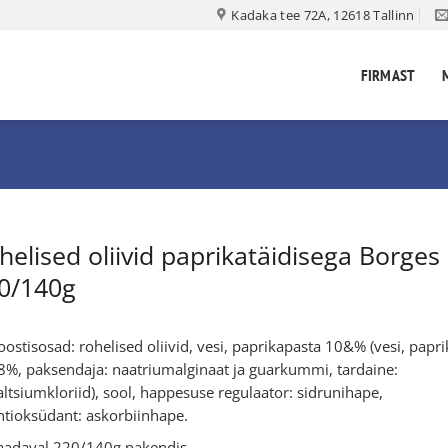
Kadaka tee 72A, 12618 Tallinn
FIRMAST
helised oliivid paprikatäidisega Borges
0/140g
oostisosad: rohelised oliivid, vesi, paprikapasta 10&% (vesi, papri
8%, paksendaja: naatriumalginaat ja guarkummi, tardaine:
altsiumkloriid), sool, happesuse regulaator: sidrunihape,
ntioksüdant: askorbiinhape.
aadaval 220/140g pakendis