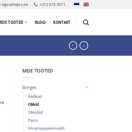
lejos@lejos.ee
+372 673 3511
MEIE TOOTED
BLOGI
KONTAKT
MEIE TOOTED
Borges
Äädikad
ka
Oliivid
Oliiviõlid
Pasta
Viinamarjaseemneõli